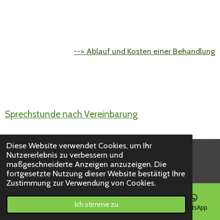
--> Ablauf und Kosten einer Behandlung
Sprechstunde nach Vereinbarung
Diese Website verwendet Cookies, um Ihr
Nutzererlebnis zu verbessern und
© 2023 - 2026 Praxis Dr. Held
maßgeschneiderte Anzeigen anzuzeigen. Die
Mit Unterstützung von
Webador
fortgesetzte Nutzung dieser Website bestätigt Ihre
Zustimmung zur Verwendung von Cookies.
Ich stimme zu
E-Mail
Telefon
Karte
Instagram
WhatsApp