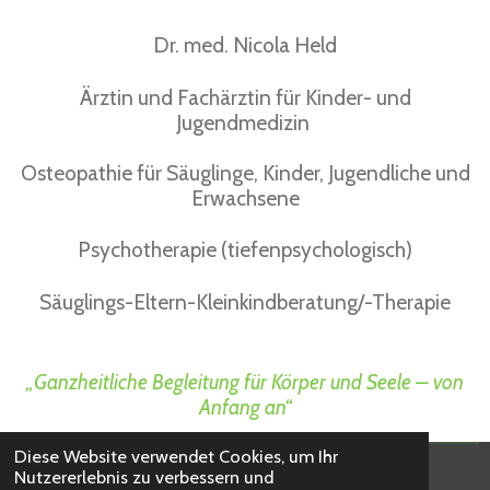
Dr. med. Nicola Held
Ärztin und Fachärztin für Kinder- und
Jugendmedizin
Osteopathie für Säuglinge, Kinder, Jugendliche und
Erwachsene
Psychotherapie (tiefenpsychologisch)
Säuglings-Eltern-Kleinkindberatung/-Therapie
„Ganzheitliche Begleitung für Körper und Seele – von
Anfang an“
Diese Website verwendet Cookies, um Ihr
Nutzererlebnis zu verbessern und
© 2023 - 2026 Praxis Dr. Held